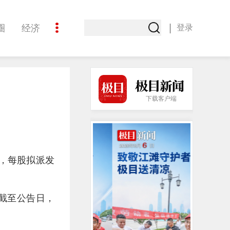
|
圈
经济
登录
文化
下载客户端
容，每股拟派发
。截至公告日，