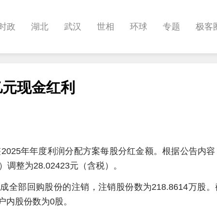
时政
湖北
武汉
世相
环球
专题
极客
健康
悠游
相亲
汽车
房产
消费
创意
亿元现金红利
影像
帅作文
International
职教院
酒道
整2025年年度利润分配方案每股分红金额。根据公告内
调整为28.02423元（含税）。
完成全部回购股份的注销，注销股份数为218.8614万股
账户内股份数为0股。