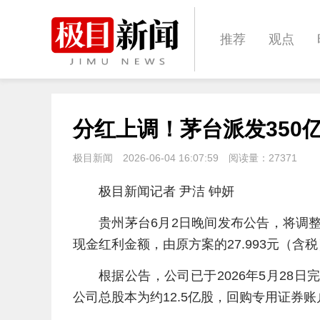
推荐
观点
城建
科教
分红上调！茅台派发350
体育
娱乐
极目新闻
2026-06-04 16:07:59
阅读量：
27371
极目新闻记者 尹洁 钟妍
贵州茅台6月2日晚间发布公告，将调
现金红利金额，由原方案的27.993元（含税）
根据公告，公司已于2026年5月28日
公司总股本为约12.5亿股，回购专用证券