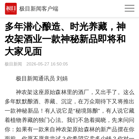
极目新闻客户端
推荐
多年潜心酿造、时光养藏，神
观点
农架酒业一款神秘新品即将和
时政
大家见面
湖北
极目新闻
2026-05-27 16:50:05
武汉
极目新闻通讯员 刘娟
世相
神农架这座原始森林里的酒厂，又出手了。这么
环球
多年默默酿酒、养藏、沉淀，在万众期待下又将推出
一款神秘新品！有人说它是“秘境陈酿”，有人说它藏
专题
着植物养藏的独门心法。我们不急着揭晓，先来问问
极客圈
你：如果有一款来自神农架原始森林的新产品摆在你
经济
面前，你愿不愿意尝试？你希望它卖多少钱？你对一