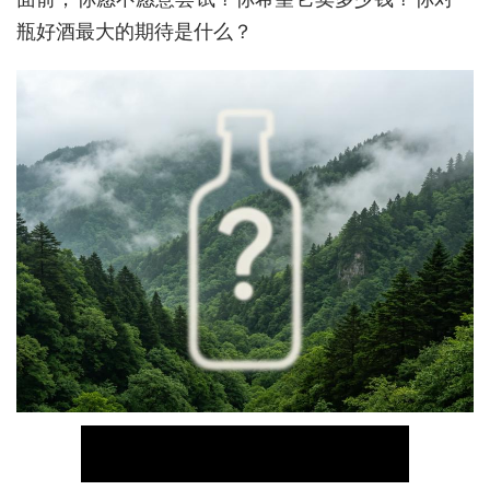
瓶好酒最大的期待是什么？
城建
科教
健康
悠游
相亲
汽车
房产
消费
创意
文化
体育