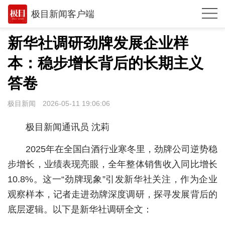
极目新闻客户端
推荐
新华社调研劲牌发展企业样
观点
本：稳步增长背后的长期主义
时政
答卷
湖北
极目新闻
2026-05-11 19:06:06
武汉
极目新闻通讯员 沈莉
世相
2025年在全国白酒行业寒冬里，劲牌公司逆势稳
环球
步增长，业绩表现亮眼，全年整体销售收入同比增长
10.8%。这一“劲牌现象”引发新华社关注，作为企业
专题
观察样本，记者走进劲牌深度调研，探寻发展背后的
极客圈
底层逻辑。以下是新华社调研全文：
经济