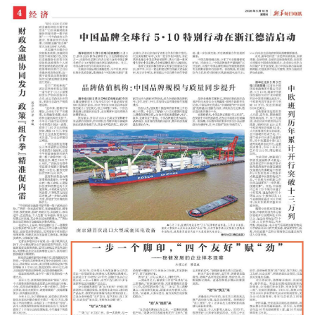
城建
科教
健康
悠游
相亲
汽车
房产
消费
创意
文化
体育