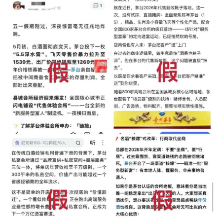
城建
科教
健康
悠游
相亲
汽车
房产
消费
创意
文化
体育