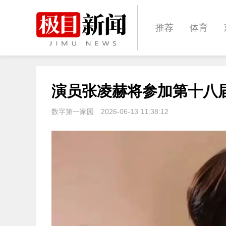
推荐
体育
经济
城建
演员张凌赫将参加第十八
文化
娱乐
数字第一家园
2026-06-13 11:38:12