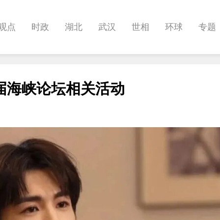
观点
时政
湖北
武汉
世相
环球
专题
科教
健康
悠游
相亲
汽车
房产
消费
届海峡论坛相关活动
影像
帅作文
International
职教院
酒道