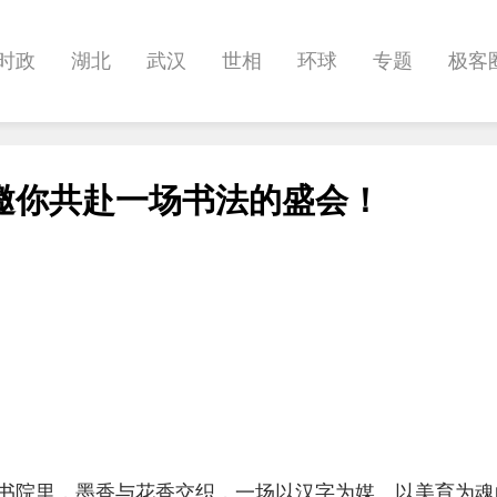
时政
湖北
武汉
世相
环球
专题
极客
健康
悠游
相亲
汽车
房产
消费
创意
邀你共赴一场书法的盛会！
影像
帅作文
International
职教院
酒道
书院里，墨香与花香交织，一场以汉字为媒、以美育为魂