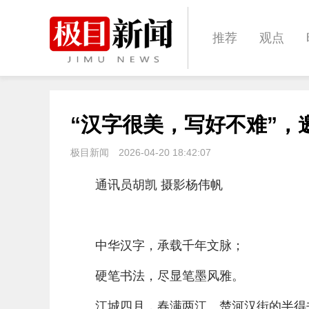
推荐
观点
城建
科教
“汉字很美，写好不难”，
体育
娱乐
极目新闻
2026-04-20 18:42:07
通讯员胡凯 摄影杨伟帆
中华汉字，承载千年文脉；
硬笔书法，尽显笔墨风雅。
江城四月，春满两江。楚河汉街的半得