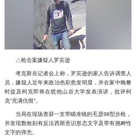
城建
科教
健康
悠游
△枪击案嫌疑人罗宾逊
相亲
汽车
考克斯在记者会上称，罗宾逊的家人告诉调查人
员，嫌疑人近年来政治色彩愈发明显，并在家中晚餐
房产
时提及柯克即将在犹他山谷大学发表演讲，批评柯
消费
克“充满仇恨”。
创意
当局在现场查获一支带瞄准镜的毛瑟98型步枪，
文化
并发现数枚刻有反法西斯意识形态文字及带有挑衅性
文字的弹壳。
体育