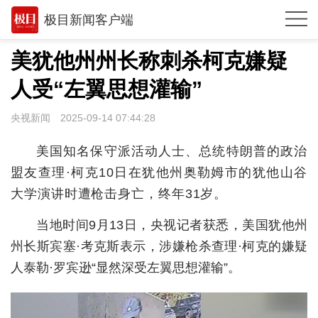
极目新闻客户端
推荐
美犹他州州长称刺杀柯克嫌疑
观点
人受“左翼思想灌输”
时政
央视新闻
2025-09-14 07:44:28
湖北
美国知名保守派活动人士、总统特朗普的政治
武汉
盟友查理·柯克10日在犹他州奥勒姆市的犹他山谷
大学演讲时遭枪击身亡，终年31岁。
世相
当地时间9月13日，央视记者获悉，美国犹他州
环球
州长斯宾塞·考克斯表示，涉嫌枪杀查理·柯克的嫌疑
专题
人泰勒·罗宾逊“显然深受左翼思想灌输”。
极客圈
经济