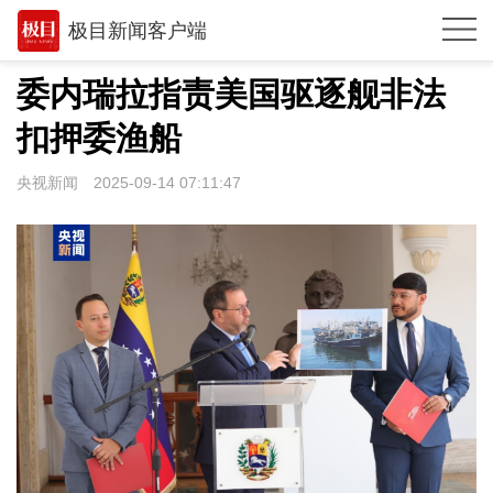
极目新闻客户端
推荐
委内瑞拉指责美国驱逐舰非法
观点
扣押委渔船
时政
央视新闻
2025-09-14 07:11:47
湖北
武汉
世相
环球
专题
极客圈
经济