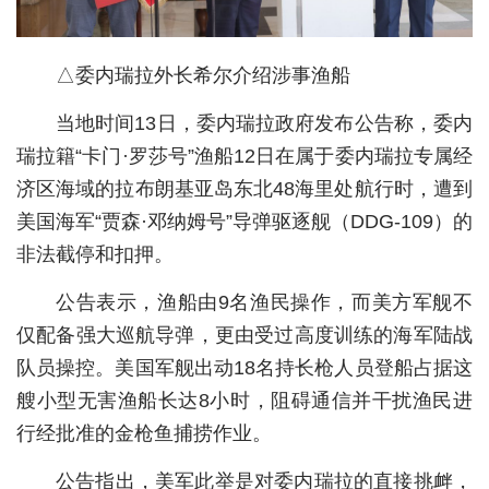
城建
△委内瑞拉外长希尔介绍涉事渔船
科教
当地时间13日，委内瑞拉政府发布公告称，委内
健康
瑞拉籍“卡门·罗莎号”渔船12日在属于委内瑞拉专属经
悠游
济区海域的拉布朗基亚岛东北48海里处航行时，遭到
相亲
美国海军“贾森·邓纳姆号”导弹驱逐舰（DDG-109）的
非法截停和扣押。
汽车
公告表示，渔船由9名渔民操作，而美方军舰不
房产
仅配备强大巡航导弹，更由受过高度训练的海军陆战
消费
队员操控。美国军舰出动18名持长枪人员登船占据这
创意
艘小型无害渔船长达8小时，阻碍通信并干扰渔民进
行经批准的金枪鱼捕捞作业。
文化
公告指出，美军此举是对委内瑞拉的直接挑衅，
体育