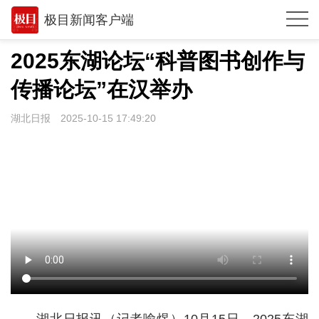
极目新闻客户端
推荐
2025东湖论坛“科普图书创作与
观点
传播论坛”在汉举办
时政
湖北日报
2025-10-15 17:49:20
湖北
武汉
世相
环球
专题
极客圈
经济
湖北日报讯（记者喻煜）10月15日，2025东湖