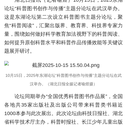
论坛“科普图书创作与传播”主题分论坛在武汉举办。
城建
这是东湖论坛第二次设立科普图书主题分论坛，聚
科教
焦“科普阅读”，汇聚出版界、教育界、科技界专家力
健康
量，围绕如何做好科学教育加法视野下的科普阅读、
如何提升原创科普水平和科普作品传播效能等关键议
悠游
题展开研讨。
相亲
汽车
10月15日，2025年东湖论坛“科普图书创作与传播”主题分论坛在武
房产
汉举办。（湖北日报全媒记者喻煜摄）
消费
论坛同期举办“全国优秀科普图书作品展”，全国
创意
各地共35家出版社及出版公司带来科普类书籍近
1000本参与此次展出。此次论坛由科技日报社、湖北
文化
省科学技术厅主办，科普时报社、长江少年儿童出版
体育