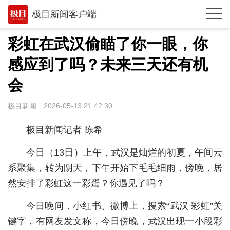
极目新闻客户端
推荐
彩虹在武汉偷瞄了你一眼，你
观点
感应到了吗？未来三天还有机
时政
会
湖北
极目新闻
2026-05-13 21:42:30
武汉
极目新闻记者 陈希
世相
今日（13日）上午，武汉是灿烂的初夏，午间云
环球
系聚集，转为阴天，下午开始下毛毛细雨，傍晚，居
然安排了彩虹这一彩蛋？你遇见了吗？
专题
今日晚间，小红书、微博上，搜索“武汉 彩虹”关
极客圈
键字，有网友发文称，今日傍晚，武汉出现一小段彩
经济