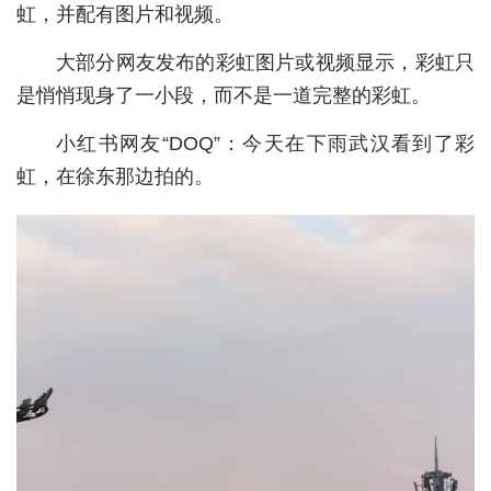
虹，并配有图片和视频。
城建
大部分网友发布的彩虹图片或视频显示，彩虹只
科教
是悄悄现身了一小段，而不是一道完整的彩虹。
健康
小红书网友“DOQ”：今天在下雨武汉看到了彩
悠游
虹，在徐东那边拍的。
相亲
汽车
房产
消费
创意
文化
体育